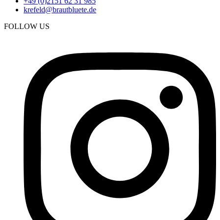
+49 (0)2151 62 31 985
krefeld@brautbluete.de
FOLLOW US