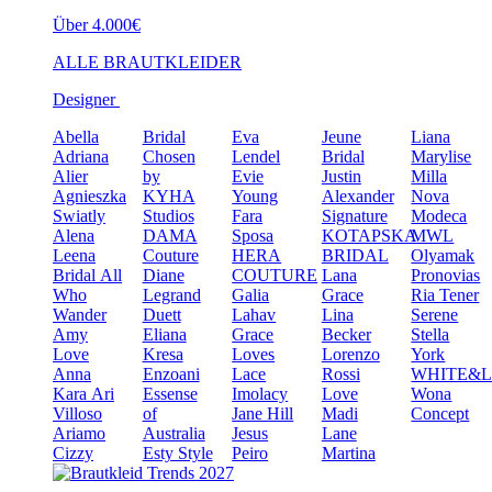
Über 4.000€
ALLE BRAUTKLEIDER
Designer
Abella
Bridal
Eva
Jeune
Liana
Adriana
Chosen
Lendel
Bridal
Marylise
Alier
by
Evie
Justin
Milla
Agnieszka
KYHA
Young
Alexander
Nova
Swiatly
Studios
Fara
Signature
Modeca
Alena
DAMA
Sposa
KOTAPSKA
MWL
Leena
Couture
HERA
BRIDAL
Olyamak
Bridal
All
Diane
COUTURE
Lana
Pronovias
Who
Legrand
Galia
Grace
Ria Tener
Wander
Duett
Lahav
Lina
Serene
Amy
Eliana
Grace
Becker
Stella
Love
Kresa
Loves
Lorenzo
York
Anna
Enzoani
Lace
Rossi
WHITE&
Kara
Ari
Essense
Imolacy
Love
Wona
Villoso
of
Jane Hill
Madi
Concept
Ariamo
Australia
Jesus
Lane
Cizzy
Esty Style
Peiro
Martina