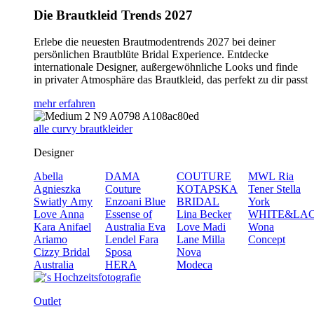
Die Brautkleid Trends 2027
Erlebe die neuesten Brautmodentrends 2027 bei deiner
persönlichen Brautblüte Bridal Experience. Entdecke
internationale Designer, außergewöhnliche Looks und finde
in privater Atmosphäre das Brautkleid, das perfekt zu dir passt
mehr erfahren
alle curvy brautkleider
Designer
Abella
DAMA
COUTURE
MWL
Ria
Agnieszka
Couture
KOTAPSKA
Tener
Stella
Swiatly
Amy
Enzoani Blue
BRIDAL
York
Love
Anna
Essense of
Lina Becker
WHITE&LA
Kara
Anifael
Australia
Eva
Love
Madi
Wona
Ariamo
Lendel
Fara
Lane
Milla
Concept
Cizzy Bridal
Sposa
Nova
Australia
HERA
Modeca
Outlet