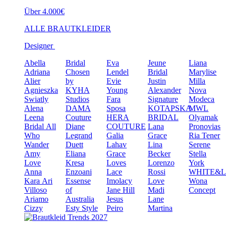
Über 4.000€
ALLE BRAUTKLEIDER
Designer
Abella
Bridal
Eva
Jeune
Liana
Adriana
Chosen
Lendel
Bridal
Marylise
Alier
by
Evie
Justin
Milla
Agnieszka
KYHA
Young
Alexander
Nova
Swiatly
Studios
Fara
Signature
Modeca
Alena
DAMA
Sposa
KOTAPSKA
MWL
Leena
Couture
HERA
BRIDAL
Olyamak
Bridal
All
Diane
COUTURE
Lana
Pronovias
Who
Legrand
Galia
Grace
Ria Tener
Wander
Duett
Lahav
Lina
Serene
Amy
Eliana
Grace
Becker
Stella
Love
Kresa
Loves
Lorenzo
York
Anna
Enzoani
Lace
Rossi
WHITE&
Kara
Ari
Essense
Imolacy
Love
Wona
Villoso
of
Jane Hill
Madi
Concept
Ariamo
Australia
Jesus
Lane
Cizzy
Esty Style
Peiro
Martina