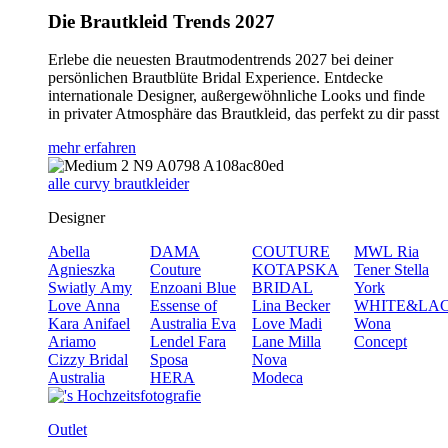
Die Brautkleid Trends 2027
Erlebe die neuesten Brautmodentrends 2027 bei deiner
persönlichen Brautblüte Bridal Experience. Entdecke
internationale Designer, außergewöhnliche Looks und finde
in privater Atmosphäre das Brautkleid, das perfekt zu dir passt
mehr erfahren
alle curvy brautkleider
Designer
Abella
DAMA
COUTURE
MWL
Ria
Agnieszka
Couture
KOTAPSKA
Tener
Stella
Swiatly
Amy
Enzoani Blue
BRIDAL
York
Love
Anna
Essense of
Lina Becker
WHITE&LA
Kara
Anifael
Australia
Eva
Love
Madi
Wona
Ariamo
Lendel
Fara
Lane
Milla
Concept
Cizzy Bridal
Sposa
Nova
Australia
HERA
Modeca
Outlet