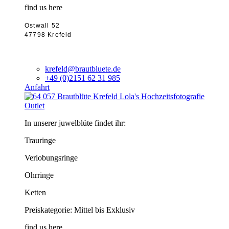
find us here
Ostwall 52
47798 Krefeld
krefeld@brautbluete.de
+49 (0)2151 62 31 985
Anfahrt
Outlet
In unserer juwelblüte findet ihr:
Trauringe
Verlobungsringe
Ohrringe
Ketten
Preiskategorie: Mittel bis Exklusiv
find us here