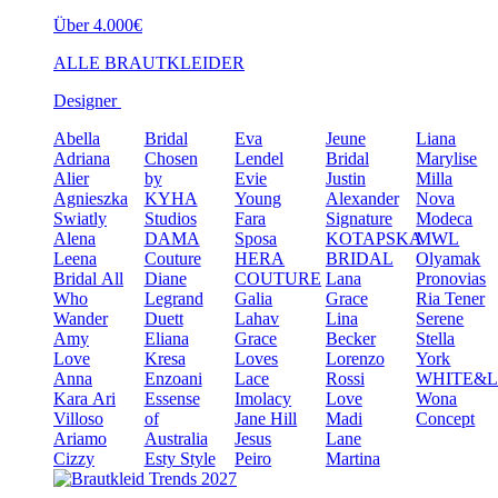
Über 4.000€
ALLE BRAUTKLEIDER
Designer
Abella
Bridal
Eva
Jeune
Liana
Adriana
Chosen
Lendel
Bridal
Marylise
Alier
by
Evie
Justin
Milla
Agnieszka
KYHA
Young
Alexander
Nova
Swiatly
Studios
Fara
Signature
Modeca
Alena
DAMA
Sposa
KOTAPSKA
MWL
Leena
Couture
HERA
BRIDAL
Olyamak
Bridal
All
Diane
COUTURE
Lana
Pronovias
Who
Legrand
Galia
Grace
Ria Tener
Wander
Duett
Lahav
Lina
Serene
Amy
Eliana
Grace
Becker
Stella
Love
Kresa
Loves
Lorenzo
York
Anna
Enzoani
Lace
Rossi
WHITE&
Kara
Ari
Essense
Imolacy
Love
Wona
Villoso
of
Jane Hill
Madi
Concept
Ariamo
Australia
Jesus
Lane
Cizzy
Esty Style
Peiro
Martina