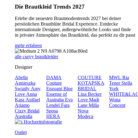
Die Brautkleid Trends 2027
Erlebe die neuesten Brautmodentrends 2027 bei deiner
persönlichen Brautblüte Bridal Experience. Entdecke
internationale Designer, außergewöhnliche Looks und finde
in privater Atmosphäre das Brautkleid, das perfekt zu dir passt
mehr erfahren
alle curvy brautkleider
Designer
Abella
DAMA
COUTURE
MWL
Ria
Agnieszka
Couture
KOTAPSKA
Tener
Stella
Swiatly
Amy
Enzoani Blue
BRIDAL
York
Love
Anna
Essense of
Lina Becker
WHITE&LA
Kara
Anifael
Australia
Eva
Love
Madi
Wona
Ariamo
Lendel
Fara
Lane
Milla
Concept
Cizzy Bridal
Sposa
Nova
Australia
HERA
Modeca
Outlet