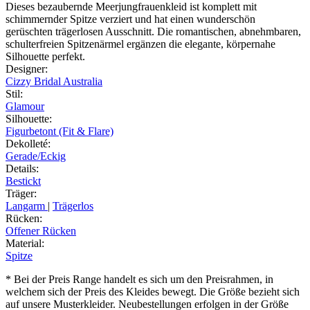
Dieses bezaubernde Meerjungfrauenkleid ist komplett mit
schimmernder Spitze verziert und hat einen wunderschön
gerüschten trägerlosen Ausschnitt. Die romantischen, abnehmbaren,
schulterfreien Spitzenärmel ergänzen die elegante, körpernahe
Silhouette perfekt.
Designer
:
Cizzy Bridal Australia
Stil
:
Glamour
Silhouette
:
Figurbetont (Fit & Flare)
Dekolleté
:
Gerade/Eckig
Details
:
Bestickt
Träger
:
Langarm
|
Trägerlos
Rücken
:
Offener Rücken
Material
:
Spitze
* Bei der Preis Range handelt es sich um den Preisrahmen, in
welchem sich der Preis des Kleides bewegt. Die Größe bezieht sich
auf unsere Musterkleider. Neubestellungen erfolgen in der Größe