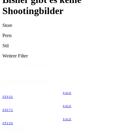
Shootingbilder
Store
Preis
Stil
Weitere Filter
Sort
Sort content
by
Alle Filter zurücksetzen
SALE
25331
SALE
25071
SALE
25102
Mehr laden