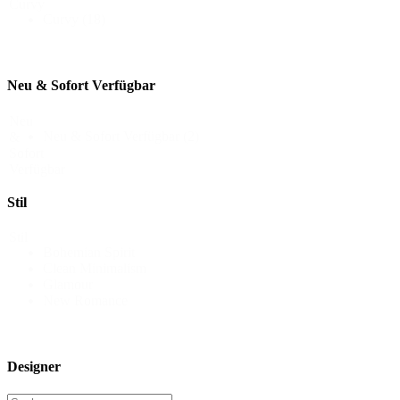
Curvy
Curvy
(18)
Neu & Sofort Verfügbar
Neu
Neu & Sofort Verfügbar
(2)
&
Sofort
Verfügbar
Stil
Stil
Bohemian Spirit
Clean Minimalism
Glamour
New Romance
Designer