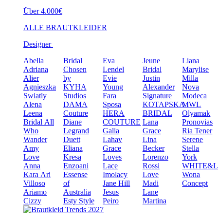
Über 4.000€
ALLE BRAUTKLEIDER
Designer
Abella
Bridal
Eva
Jeune
Liana
Adriana
Chosen
Lendel
Bridal
Marylise
Alier
by
Evie
Justin
Milla
Agnieszka
KYHA
Young
Alexander
Nova
Swiatly
Studios
Fara
Signature
Modeca
Alena
DAMA
Sposa
KOTAPSKA
MWL
Leena
Couture
HERA
BRIDAL
Olyamak
Bridal
All
Diane
COUTURE
Lana
Pronovias
Who
Legrand
Galia
Grace
Ria Tener
Wander
Duett
Lahav
Lina
Serene
Amy
Eliana
Grace
Becker
Stella
Love
Kresa
Loves
Lorenzo
York
Anna
Enzoani
Lace
Rossi
WHITE&
Kara
Ari
Essense
Imolacy
Love
Wona
Villoso
of
Jane Hill
Madi
Concept
Ariamo
Australia
Jesus
Lane
Cizzy
Esty Style
Peiro
Martina