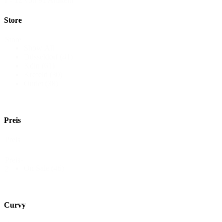
1 - 12 von 91 Artikeln
Store
Store
Show All
Düsseldorf
(41)
Köln
(61)
Krefeld
(30)
Outlet
(38)
Preis
Preis
Preis-
On Sale
(46)
2
Curvy