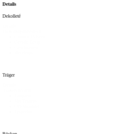
Details
Dekolleté
Details
Asymmetrisch
Dekollete
Carmen/U-Boot
Gerade/Eckig
Geschlossen
Herzform
Träger
Details
Kurzarm
Träger
Langarm
Mit Trägern
Off-Shoulder
Trägerlos
Rücken