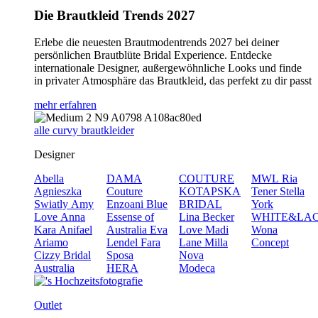
Die Brautkleid Trends 2027
Erlebe die neuesten Brautmodentrends 2027 bei deiner
persönlichen Brautblüte Bridal Experience. Entdecke
internationale Designer, außergewöhnliche Looks und finde
in privater Atmosphäre das Brautkleid, das perfekt zu dir passt
mehr erfahren
alle curvy brautkleider
Designer
Abella
DAMA
COUTURE
MWL
Ria
Agnieszka
Couture
KOTAPSKA
Tener
Stella
Swiatly
Amy
Enzoani Blue
BRIDAL
York
Love
Anna
Essense of
Lina Becker
WHITE&LA
Kara
Anifael
Australia
Eva
Love
Madi
Wona
Ariamo
Lendel
Fara
Lane
Milla
Concept
Cizzy Bridal
Sposa
Nova
Australia
HERA
Modeca
Outlet