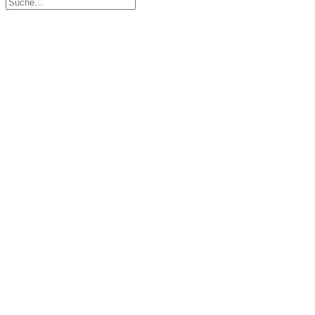
Designer
Alena Leena Bridal
(4)
All Who Wander
(1)
Anna Kara
(2)
Ari Villoso
(1)
Ariamo
(4)
Bianco Evento
(2)
Chosen by KYHA Studios
(4)
DAMA Couture
(4)
Divine Atelier
(1)
Essense of Australia
(5)
Eva Lendel
(7)
Evie Young
(1)
Grace Loves Lace
(4)
HERA COUTURE
(4)
Imolacy
(1)
Justin Alexander Signature
(2)
Katy Corso
(1)
Lina Becker
(1)
Love
(1)
Lovers Society
(1)
Luce Sposa
(1)
Madi Lane
(2)
Martina Liana
(2)