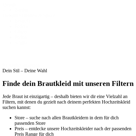
Details
2-teilig
-
3D Blumen & Spitze
Details
Bestickt
Federn
Glitzer
Perlen
Schlitz
91 Artikel anzeigen
Dein Stil – Deine Wahl
Finde dein Brautkleid mit unseren Filtern
Jede Braut ist einzigartig – deshalb bieten wir dir eine Vielzahl an
Filtern, mit denen du gezielt nach deinem perfekten Hochzeitskleid
suchen kannst:
Store – suche nach allen Brautkleidern in dem für dich
passenden Store
Preis – entdecke unsere Hochzeitskleider nach der passenden
Preis Range für dich