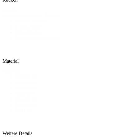
Details
Geschlossener Rücken
Rücken
Offener Rücken
Schlüsselloch
Tiefer Rücken
Transparenter Rücken
Material
Material
Chiffon
(2)
Crepe
(14)
Mikado
(6)
Satin
(27)
Specials
(9)
Spitze
(36)
Tüll
(22)
Weitere Details