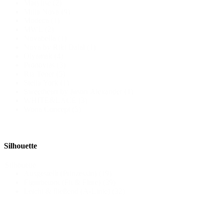
Marylise
(2)
Milla Nova
(9)
Modeca
(1)
MWL
(2)
Novabella
(1)
Noya by Riki Dalal
(1)
Olyamak
(4)
Pronovias
(3)
Ria Tener
(5)
Stella York
(1)
Sweetheart by Justin Alexander
(1)
WHITE&LACE
(3)
Wona Concept
(5)
Silhouette
Silhouette
Ausgestellt (Prinzessin)
(19)
Figurbetont (Fit & Flare)
(39)
Leicht & fließend (A-Linie)
(32)