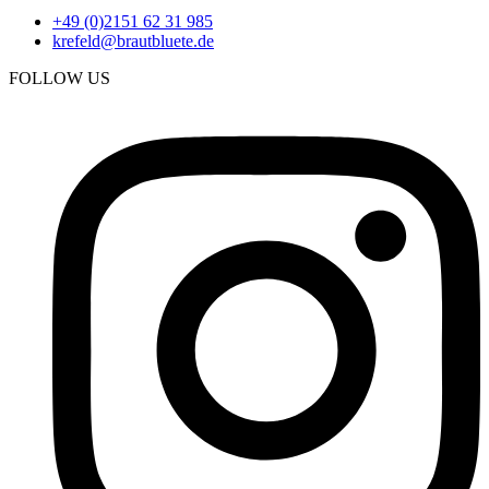
+49 (0)2151 62 31 985
krefeld@brautbluete.de
FOLLOW US