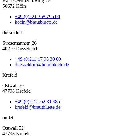
Kaiser-Wilhelm-Ring 26
50672 Köln
+49 (0)221 258 795 00
koeln@brautbluete.de
düsseldorf
Stresemannstr. 26
40210 Düsseldorf
+49 (0)211 17 95 30 00
duesseldorf@brautbluete.de
Krefeld
Ostwall 50
47798 Krefeld
+49 (0)2151 62 31 985
krefeld@brautbluete.de
outlet
Ostwall 52
47798 Krefeld