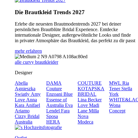
Die Brautkleid Trends 2027
Erlebe die neuesten Brautmodentrends 2027 bei deiner
persönlichen Brautblüte Bridal Experience. Entdecke
internationale Designer, außergewöhnliche Looks und finde
in privater Atmosphäre das Brautkleid, das perfekt zu dir passt
mehr erfahren
alle curvy brautkleider
Designer
Abella
DAMA
COUTURE
MWL
Ria
Agnieszka
Couture
KOTAPSKA
Tener
Stella
Swiatly
Amy
Enzoani Blue
BRIDAL
York
Love
Anna
Essense of
Lina Becker
WHITE&LA
Kara
Anifael
Australia
Eva
Love
Madi
Wona
Ariamo
Lendel
Fara
Lane
Milla
Concept
Cizzy Bridal
Sposa
Nova
Australia
HERA
Modeca
Outlet