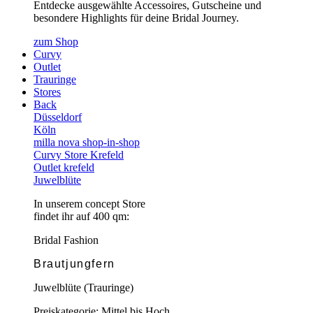
Entdecke ausgewählte Accessoires, Gutscheine und
besondere Highlights für deine Bridal Journey.
zum Shop
Curvy
Outlet
Trauringe
Stores
Back
Düsseldorf
Köln
milla nova shop-in-shop
Curvy Store Krefeld
Outlet krefeld
Juwelblüte
In unserem concept Store
findet ihr auf 400 qm:
Bridal Fashion
Brautjungfern
Juwelblüte (Trauringe)
Preiskategorie: Mittel bis Hoch