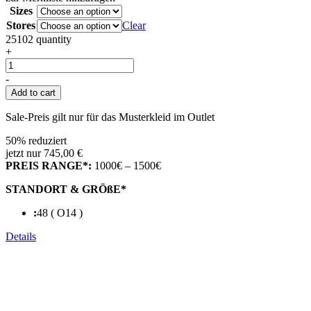
Sizes
Stores
Clear
25102 quantity
+
-
Add to cart
Sale-Preis gilt nur für das Musterkleid im Outlet
50% reduziert
jetzt nur 745,00 €
PREIS RANGE*:
1000€ – 1500€
STANDORT & GRÖßE*
:
48 ( O14 )
Details