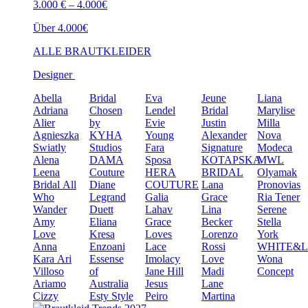
3.000 € – 4.000€
Über 4.000€
ALLE BRAUTKLEIDER
Designer
Abella
Bridal
Eva
Jeune
Liana
Adriana
Chosen
Lendel
Bridal
Marylise
Alier
by
Evie
Justin
Milla
Agnieszka
KYHA
Young
Alexander
Nova
Swiatly
Studios
Fara
Signature
Modeca
Alena
DAMA
Sposa
KOTAPSKA
MWL
Leena
Couture
HERA
BRIDAL
Olyamak
Bridal
All
Diane
COUTURE
Lana
Pronovias
Who
Legrand
Galia
Grace
Ria Tener
Wander
Duett
Lahav
Lina
Serene
Amy
Eliana
Grace
Becker
Stella
Love
Kresa
Loves
Lorenzo
York
Anna
Enzoani
Lace
Rossi
WHITE&
Kara
Ari
Essense
Imolacy
Love
Wona
Villoso
of
Jane Hill
Madi
Concept
Ariamo
Australia
Jesus
Lane
Cizzy
Esty Style
Peiro
Martina