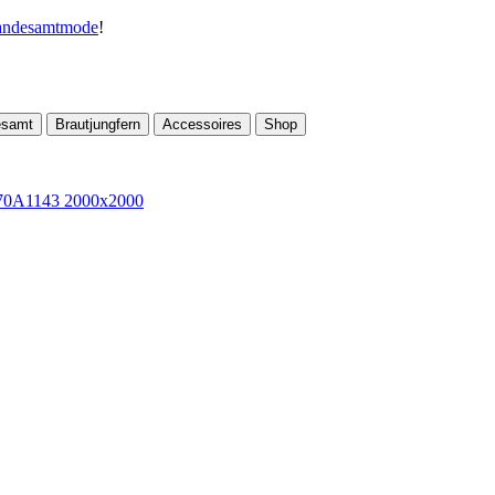
andesamtmode
!
esamt
Brautjungfern
Accessoires
Shop