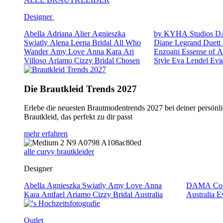
Designer
Abella
Adriana Alier
Agnieszka
by KYHA Studios
D
Swiatly
Alena Leena Bridal
All Who
Diane Legrand
Duett
Wander
Amy Love
Anna Kara
Ari
Enzoani
Essense of A
Villoso
Ariamo
Cizzy Bridal
Chosen
Style
Eva Lendel
Evi
Die Brautkleid Trends 2027
Erlebe die neuesten Brautmodentrends 2027 bei deiner persönli
Brautkleid, das perfekt zu dir passt
mehr erfahren
alle curvy brautkleider
Designer
Abella
Agnieszka Swiatly
Amy Love
Anna
DAMA Cou
Kara
Anifael
Ariamo
Cizzy Bridal Australia
Australia
E
Outlet