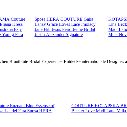
AMA Couture
Sposa
HERA COUTURE
Galia
KOTAPS
Eliana Kresa
Lahav
Grace Loves Lace
Imolacy
Lina Bec
ustralia
Esty
Jane Hill
Jesus Peiro
Jeune Bridal
Madi Lan
e Young
Fara
Justin Alexander Signature
Milla No
chen Brautblüte Bridal Experience. Entdecke internationale Designer,
ture
Enzoani Blue
Essense of
COUTURE
KOTAPSKA B
va Lendel
Fara Sposa
HERA
Becker
Love
Madi Lane
Mill