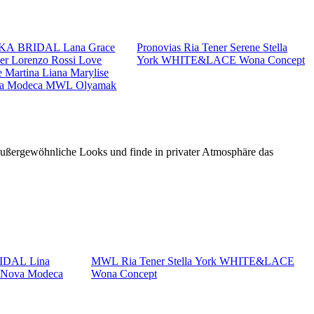
KA BRIDAL
Lana Grace
Pronovias
Ria Tener
Serene
Stella
ker
Lorenzo Rossi
Love
York
WHITE&LACE
Wona Concept
e
Martina Liana
Marylise
va
Modeca
MWL
Olyamak
 außergewöhnliche Looks und finde in privater Atmosphäre das
RIDAL
Lina
MWL
Ria Tener
Stella York
WHITE&LACE
a Nova
Modeca
Wona Concept