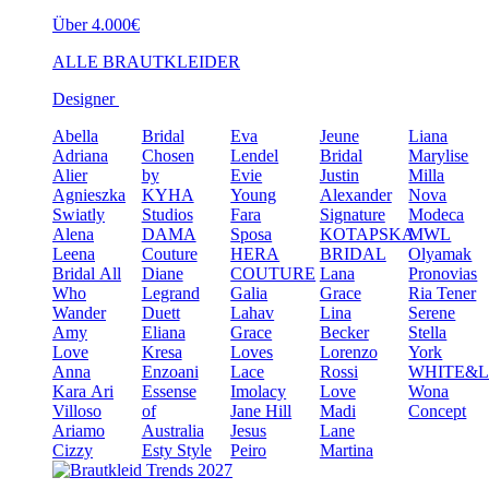
Über 4.000€
ALLE BRAUTKLEIDER
Designer
Abella
Bridal
Eva
Jeune
Liana
Adriana
Chosen
Lendel
Bridal
Marylise
Alier
by
Evie
Justin
Milla
Agnieszka
KYHA
Young
Alexander
Nova
Swiatly
Studios
Fara
Signature
Modeca
Alena
DAMA
Sposa
KOTAPSKA
MWL
Leena
Couture
HERA
BRIDAL
Olyamak
Bridal
All
Diane
COUTURE
Lana
Pronovias
Who
Legrand
Galia
Grace
Ria Tener
Wander
Duett
Lahav
Lina
Serene
Amy
Eliana
Grace
Becker
Stella
Love
Kresa
Loves
Lorenzo
York
Anna
Enzoani
Lace
Rossi
WHITE&
Kara
Ari
Essense
Imolacy
Love
Wona
Villoso
of
Jane Hill
Madi
Concept
Ariamo
Australia
Jesus
Lane
Cizzy
Esty Style
Peiro
Martina