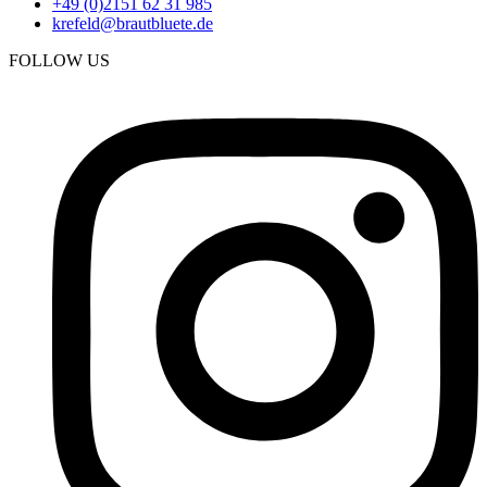
+49 (0)2151 62 31 985
krefeld@brautbluete.de
FOLLOW US