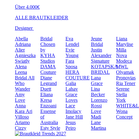
Über 4.000€
ALLE BRAUTKLEIDER
Designer
Abella
Bridal
Eva
Jeune
Liana
Adriana
Chosen
Lendel
Bridal
Marylise
Alier
by
Evie
Justin
Milla
Agnieszka
KYHA
Young
Alexander
Nova
Swiatly
Studios
Fara
Signature
Modeca
Alena
DAMA
Sposa
KOTAPSKA
MWL
Leena
Couture
HERA
BRIDAL
Olyamak
Bridal
All
Diane
COUTURE
Lana
Pronovias
Who
Legrand
Galia
Grace
Ria Tener
Wander
Duett
Lahav
Lina
Serene
Amy
Eliana
Grace
Becker
Stella
Love
Kresa
Loves
Lorenzo
York
Anna
Enzoani
Lace
Rossi
WHITE&
Kara
Ari
Essense
Imolacy
Love
Wona
Villoso
of
Jane Hill
Madi
Concept
Ariamo
Australia
Jesus
Lane
Cizzy
Esty Style
Peiro
Martina