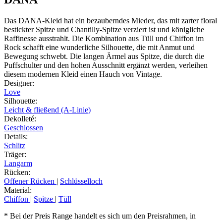
Das DANA-Kleid hat ein bezauberndes Mieder, das mit zarter floral
bestickter Spitze und Chantilly-Spitze verziert ist und königliche
Raffinesse ausstrahlt. Die Kombination aus Tüll und Chiffon im
Rock schafft eine wunderliche Silhouette, die mit Anmut und
Bewegung schwebt. Die langen Ärmel aus Spitze, die durch die
Puffschulter und den hohen Ausschnitt ergänzt werden, verleihen
diesem modernen Kleid einen Hauch von Vintage.
Designer
:
Love
Silhouette
:
Leicht & fließend (A-Linie)
Dekolleté
:
Geschlossen
Details
:
Schlitz
Träger
:
Langarm
Rücken
:
Offener Rücken
|
Schlüsselloch
Material
:
Chiffon
|
Spitze
|
Tüll
* Bei der Preis Range handelt es sich um den Preisrahmen, in