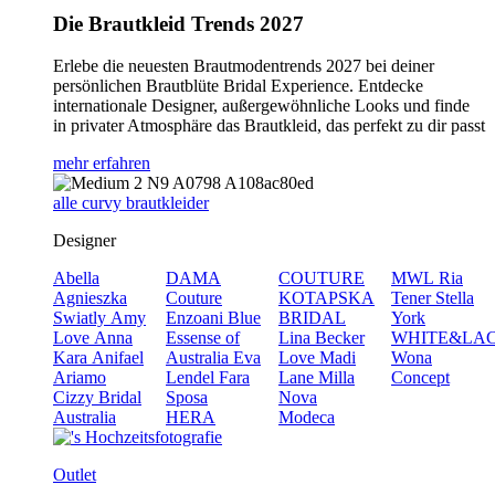
Die Brautkleid Trends 2027
Erlebe die neuesten Brautmodentrends 2027 bei deiner
persönlichen Brautblüte Bridal Experience. Entdecke
internationale Designer, außergewöhnliche Looks und finde
in privater Atmosphäre das Brautkleid, das perfekt zu dir passt
mehr erfahren
alle curvy brautkleider
Designer
Abella
DAMA
COUTURE
MWL
Ria
Agnieszka
Couture
KOTAPSKA
Tener
Stella
Swiatly
Amy
Enzoani Blue
BRIDAL
York
Love
Anna
Essense of
Lina Becker
WHITE&LA
Kara
Anifael
Australia
Eva
Love
Madi
Wona
Ariamo
Lendel
Fara
Lane
Milla
Concept
Cizzy Bridal
Sposa
Nova
Australia
HERA
Modeca
Outlet