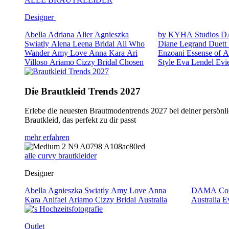
Designer
Abella
Adriana Alier
Agnieszka
by KYHA Studios
D
Swiatly
Alena Leena Bridal
All Who
Diane Legrand
Duett
Wander
Amy Love
Anna Kara
Ari
Enzoani
Essense of A
Villoso
Ariamo
Cizzy Bridal
Chosen
Style
Eva Lendel
Evi
Die Brautkleid Trends 2027
Erlebe die neuesten Brautmodentrends 2027 bei deiner persönli
Brautkleid, das perfekt zu dir passt
mehr erfahren
alle curvy brautkleider
Designer
Abella
Agnieszka Swiatly
Amy Love
Anna
DAMA Cou
Kara
Anifael
Ariamo
Cizzy Bridal Australia
Australia
E
Outlet