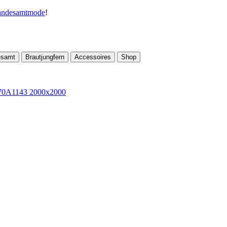
andesamtmode
!
esamt
Brautjungfern
Accessoires
Shop