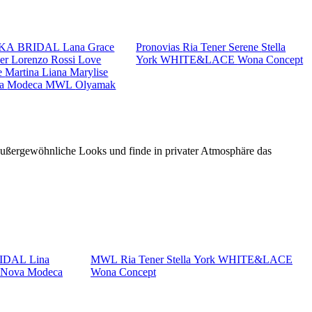
KA BRIDAL
Lana Grace
Pronovias
Ria Tener
Serene
Stella
ker
Lorenzo Rossi
Love
York
WHITE&LACE
Wona Concept
e
Martina Liana
Marylise
va
Modeca
MWL
Olyamak
 außergewöhnliche Looks und finde in privater Atmosphäre das
RIDAL
Lina
MWL
Ria Tener
Stella York
WHITE&LACE
a Nova
Modeca
Wona Concept