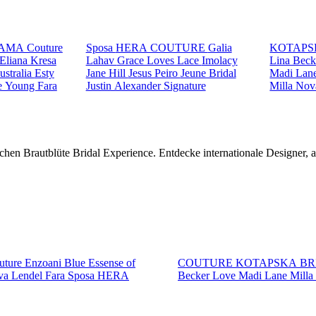
AMA Couture
Sposa
HERA COUTURE
Galia
KOTAPS
Eliana Kresa
Lahav
Grace Loves Lace
Imolacy
Lina Bec
ustralia
Esty
Jane Hill
Jesus Peiro
Jeune Bridal
Madi Lan
e Young
Fara
Justin Alexander Signature
Milla No
chen Brautblüte Bridal Experience. Entdecke internationale Designer,
ture
Enzoani Blue
Essense of
COUTURE
KOTAPSKA B
va Lendel
Fara Sposa
HERA
Becker
Love
Madi Lane
Mill