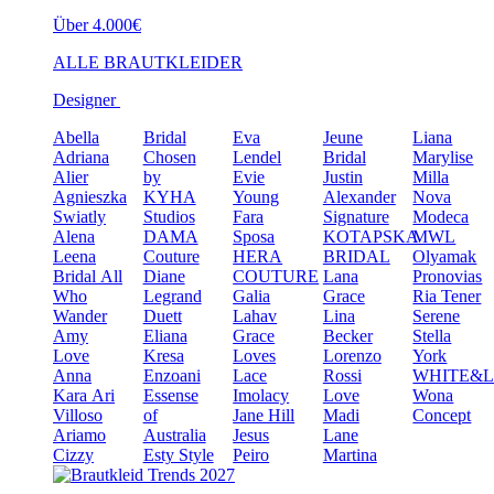
Über 4.000€
ALLE BRAUTKLEIDER
Designer
Abella
Bridal
Eva
Jeune
Liana
Adriana
Chosen
Lendel
Bridal
Marylise
Alier
by
Evie
Justin
Milla
Agnieszka
KYHA
Young
Alexander
Nova
Swiatly
Studios
Fara
Signature
Modeca
Alena
DAMA
Sposa
KOTAPSKA
MWL
Leena
Couture
HERA
BRIDAL
Olyamak
Bridal
All
Diane
COUTURE
Lana
Pronovias
Who
Legrand
Galia
Grace
Ria Tener
Wander
Duett
Lahav
Lina
Serene
Amy
Eliana
Grace
Becker
Stella
Love
Kresa
Loves
Lorenzo
York
Anna
Enzoani
Lace
Rossi
WHITE&
Kara
Ari
Essense
Imolacy
Love
Wona
Villoso
of
Jane Hill
Madi
Concept
Ariamo
Australia
Jesus
Lane
Cizzy
Esty Style
Peiro
Martina