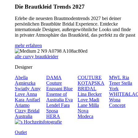
Die Brautkleid Trends 2027
Erlebe die neuesten Brautmodentrends 2027 bei deiner
persönlichen Brautblüte Bridal Experience. Entdecke
internationale Designer, außergewöhnliche Looks und finde
in privater Atmosphäre das Brautkleid, das perfekt zu dir passt
mehr erfahren
alle curvy brautkleider
Designer
Abella
DAMA
COUTURE
MWL
Ria
Agnieszka
Couture
KOTAPSKA
Tener
Stella
Swiatly
Amy
Enzoani Blue
BRIDAL
York
Love
Anna
Essense of
Lina Becker
WHITE&LA
Kara
Anifael
Australia
Eva
Love
Madi
Wona
Ariamo
Lendel
Fara
Lane
Milla
Concept
Cizzy Bridal
Sposa
Nova
Australia
HERA
Modeca
Outlet