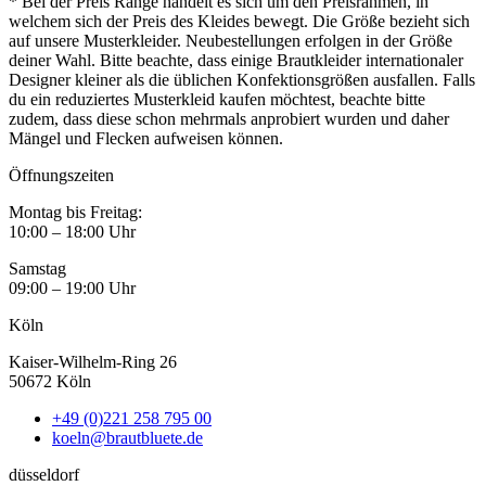
* Bei der Preis Range handelt es sich um den Preisrahmen, in
welchem sich der Preis des Kleides bewegt. Die Größe bezieht sich
auf unsere Musterkleider. Neubestellungen erfolgen in der Größe
deiner Wahl. Bitte beachte, dass einige Brautkleider internationaler
Designer kleiner als die üblichen Konfektionsgrößen ausfallen. Falls
du ein reduziertes Musterkleid kaufen möchtest, beachte bitte
zudem, dass diese schon mehrmals anprobiert wurden und daher
Mängel und Flecken aufweisen können.
Öffnungszeiten
Montag bis Freitag:
10:00 – 18:00 Uhr
Samstag
09:00 – 19:00 Uhr
Köln
Kaiser-Wilhelm-Ring 26
50672 Köln
+49 (0)221 258 795 00
koeln@brautbluete.de
düsseldorf