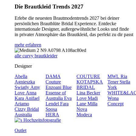
Die Brautkleid Trends 2027
Erlebe die neuesten Brautmodentrends 2027 bei deiner
persönlichen Brautblüte Bridal Experience. Entdecke
internationale Designer, außergewöhnliche Looks und finde
in privater Atmosphäre das Brautkleid, das perfekt zu dir passt
mehr erfahren
alle curvy brautkleider
Designer
Abella
DAMA
COUTURE
MWL
Ria
Agnieszka
Couture
KOTAPSKA
Tener
Stella
Swiatly
Amy
Enzoani Blue
BRIDAL
York
Love
Anna
Essense of
Lina Becker
WHITE&LA
Kara
Anifael
Australia
Eva
Love
Madi
Wona
Ariamo
Lendel
Fara
Lane
Milla
Concept
Cizzy Bridal
Sposa
Nova
Australia
HERA
Modeca
Outlet