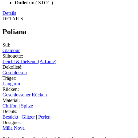
Outlet :
m ( STO1 )
Details
DETAILS
Poliana
Stil
:
Glamour
Silhouette
:
Leicht & fließend (A-Linie)
Dekolleté
:
Geschlossen
Träger
:
Langarm
Rücken
:
Geschlossener Rücken
Material
:
Chiffon
|
Spitze
Details
:
Bestickt
|
Glitzer
|
Perlen
Designer
:
Milla Nova