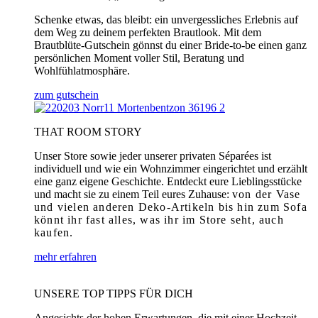
Schenke etwas, das bleibt: ein unvergessliches Erlebnis auf
dem Weg zu deinem perfekten Brautlook. Mit dem
Brautblüte-Gutschein gönnst du einer Bride-to-be einen ganz
persönlichen Moment voller Stil, Beratung und
Wohlfühlatmosphäre.
zum gutschein
THAT ROOM STORY
Unser Store sowie jeder unserer privaten Séparées ist
individuell und wie ein Wohnzimmer eingerichtet und erzählt
eine ganz eigene Geschichte. Entdeckt eure Lieblingsstücke
und macht sie zu einem Teil eures Zuhause:
von der Vase
und vielen anderen Deko-Artikeln bis hin zum Sofa
könnt ihr fast alles, was ihr im Store seht, auch
kaufen.
mehr erfahren
UNSERE TOP TIPPS FÜR DICH
Angesichts der hohen Erwartungen, die mit einer Hochzeit