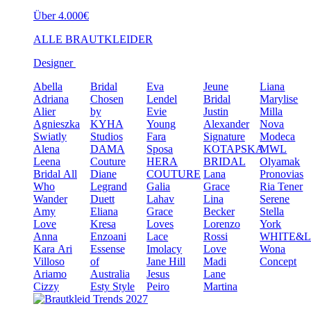
Über 4.000€
ALLE BRAUTKLEIDER
Designer
Abella
Bridal
Eva
Jeune
Liana
Adriana
Chosen
Lendel
Bridal
Marylise
Alier
by
Evie
Justin
Milla
Agnieszka
KYHA
Young
Alexander
Nova
Swiatly
Studios
Fara
Signature
Modeca
Alena
DAMA
Sposa
KOTAPSKA
MWL
Leena
Couture
HERA
BRIDAL
Olyamak
Bridal
All
Diane
COUTURE
Lana
Pronovias
Who
Legrand
Galia
Grace
Ria Tener
Wander
Duett
Lahav
Lina
Serene
Amy
Eliana
Grace
Becker
Stella
Love
Kresa
Loves
Lorenzo
York
Anna
Enzoani
Lace
Rossi
WHITE&
Kara
Ari
Essense
Imolacy
Love
Wona
Villoso
of
Jane Hill
Madi
Concept
Ariamo
Australia
Jesus
Lane
Cizzy
Esty Style
Peiro
Martina