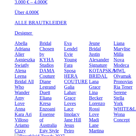
3.000 € – 4.000€
Über 4.000€
ALLE BRAUTKLEIDER
Designer
Abella
Bridal
Eva
Jeune
Liana
Adriana
Chosen
Lendel
Bridal
Marylise
Alier
by
Evie
Justin
Milla
Agnieszka
KYHA
Young
Alexander
Nova
Swiatly
Studios
Fara
Signature
Modeca
Alena
DAMA
Sposa
KOTAPSKA
MWL
Leena
Couture
HERA
BRIDAL
Olyamak
Bridal
All
Diane
COUTURE
Lana
Pronovias
Who
Legrand
Galia
Grace
Ria Tener
Wander
Duett
Lahav
Lina
Serene
Amy
Eliana
Grace
Becker
Stella
Love
Kresa
Loves
Lorenzo
York
Anna
Enzoani
Lace
Rossi
WHITE&
Kara
Ari
Essense
Imolacy
Love
Wona
Villoso
of
Jane Hill
Madi
Concept
Ariamo
Australia
Jesus
Lane
Cizzy
Esty Style
Peiro
Martina