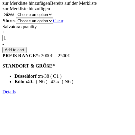
zur Merkliste hinzufügen
Bereits auf der Merkliste
zur Merkliste hinzufügen
Sizes
Stores
Clear
Salvatora quantity
+
-
Add to cart
PREIS RANGE*:
2000€ – 2500€
STANDORT & GRÖßE*
Düsseldorf :
m-38 ( C1 )
Köln :
40-l ( N6 ) | 42-xl ( N6 )
Details