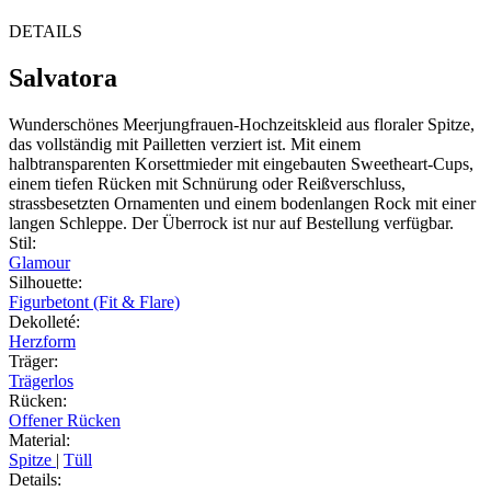
DETAILS
Salvatora
Wunderschönes Meerjungfrauen-Hochzeitskleid aus floraler Spitze,
das vollständig mit Pailletten verziert ist. Mit einem
halbtransparenten Korsettmieder mit eingebauten Sweetheart-Cups,
einem tiefen Rücken mit Schnürung oder Reißverschluss,
strassbesetzten Ornamenten und einem bodenlangen Rock mit einer
langen Schleppe. Der Überrock ist nur auf Bestellung verfügbar.
Stil
:
Glamour
Silhouette
:
Figurbetont (Fit & Flare)
Dekolleté
:
Herzform
Träger
:
Trägerlos
Rücken
:
Offener Rücken
Material
:
Spitze
|
Tüll
Details
: