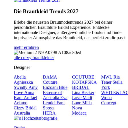
Die Brautkleid Trends 2027
Erlebe die neuesten Brautmodentrends 2027 bei deiner
persönlichen Brautblüte Bridal Experience. Entdecke
internationale Designer, außergewöhnliche Looks und finde
in privater Atmosphäre das Brautkleid, das perfekt zu dir passt
mehr erfahren
alle curvy brautkleider
Designer
Abella
DAMA
COUTURE
MWL
Ria
Agnieszka
Couture
KOTAPSKA
Tener
Stella
Swiatly
Amy
Enzoani Blue
BRIDAL
York
Love
Anna
Essense of
Lina Becker
WHITE&LA
Kara
Anifael
Australia
Eva
Love
Madi
Wona
Ariamo
Lendel
Fara
Lane
Milla
Concept
Cizzy Bridal
Sposa
Nova
Australia
HERA
Modeca
Outlet